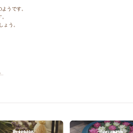
のようです。
す。
しょう。
）
取材対談
ズバリ解決