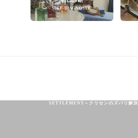
SELF-DIAGNOSTIC
03-3755-5880
HOME
HEALTH
FOOT CARE
SETTLEMENT～クリセンのズバリ解