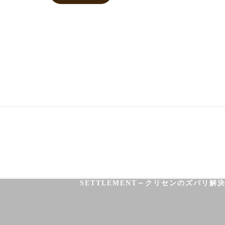
03-3755-5880
HOME
HEALTH
FOOT CARE
SETTLEMENT～クリセンのズバリ解