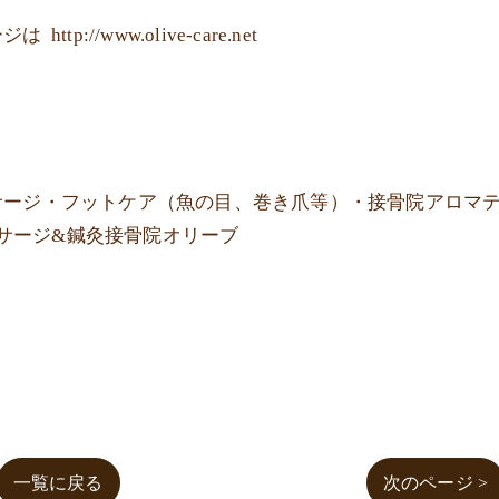
ージは
http://www.olive-care.net
サージ・フットケア（魚の目、巻き爪等）・接骨院アロマ
サージ&鍼灸接骨院オリーブ
一覧に戻る
次のページ >