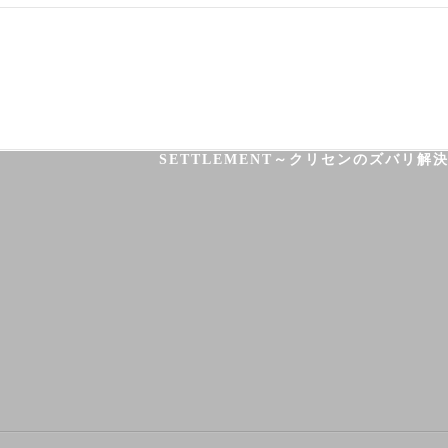
03-3755-5880
HOME
HEALTH
FOOT CARE
SETTLEMENT～クリセンのズバリ解