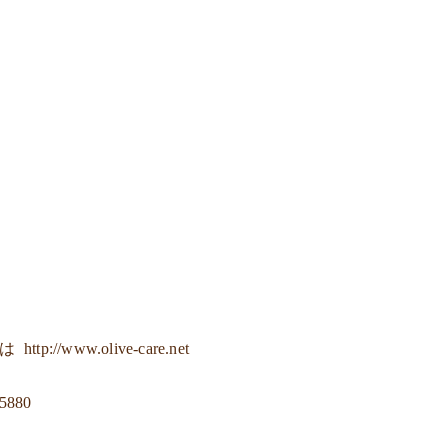
ジは
http://www.olive-care.net
-5880