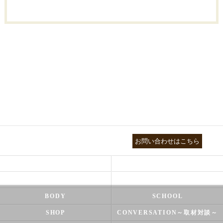
03-3755-5880
お問い合わせはこちら
HEALTH
FOOT CARE
NATUROPATHY
FACIAL
BODY
SCHOOL
SHOP
CONVERSATION～取材対談～