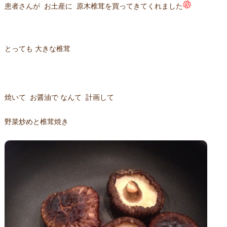
患者さんが お土産に 原木椎茸を買ってきてくれました
とっても 大きな椎茸
焼いて お醤油で なんて 計画して
野菜炒めと椎茸焼き