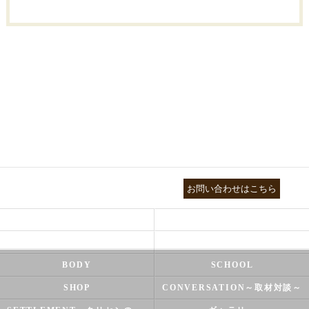
03-3755-5880
お問い合わせはこちら
HEALTH
FOOT CARE
NATUROPATHY
FACIAL
BODY
SCHOOL
SHOP
CONVERSATION～取材対談～