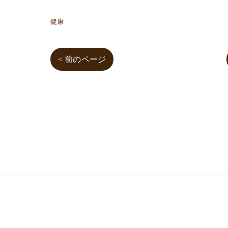
健康
< 前のページ
03-3755-5880