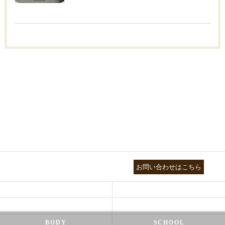
03-3755-5880
お問い合わせはこちら
HEALTH
FOOT CARE
NATUROPATHY
FACIAL
BODY
SCHOOL