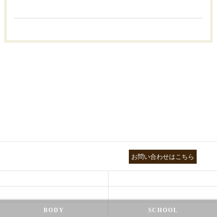
03-3755-5880
お問い合わせはこちら
HEALTH
FOOT CARE
NATUROPATHY
FACIAL
BODY
SCHOOL