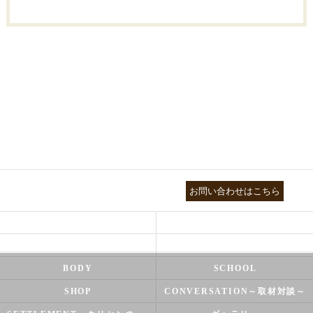
03-3755-5880
お問い合わせはこちら
HEALTH
FOOT CARE
NATUROPATHY
FACIAL
BODY
SCHOOL
SHOP
CONVERSATION～取材対談～