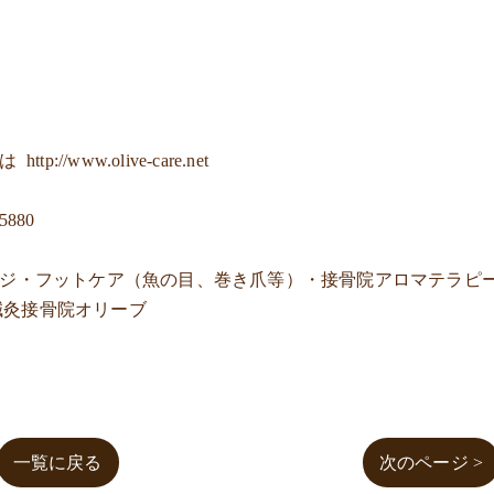
ジは
http://www.olive-care.net
-5880
ージ・フットケア（魚の目、巻き爪等）・接骨院アロマテラピ
鍼灸接骨院オリーブ
一覧に戻る
次のページ >