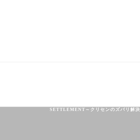
03-3755-5880
HOME
HEALTH
FOOT CARE
SETTLEMENT～クリセンのズバリ解