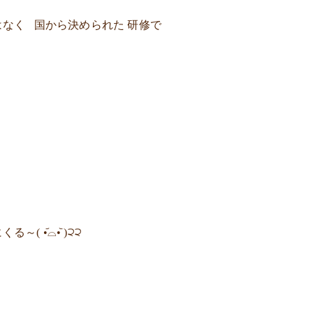
なく 国から決められた 研修で
 •᷄⌓•᷅ )੨੨