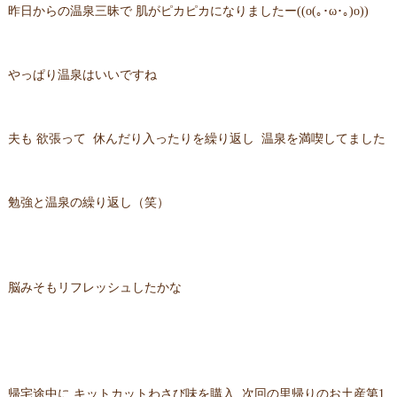
昨日からの温泉三昧で 肌がピカピカになりましたー((o(｡･ω･｡)o))
やっぱり温泉はいいですね
夫も 欲張って 休んだり入ったりを繰り返し 温泉を満喫してました
勉強と温泉の繰り返し（笑）
脳みそもリフレッシュしたかな
帰宅途中に キットカットわさび味を購入 次回の里帰りのお土産第1