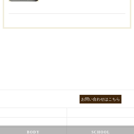
03-3755-5880
お問い合わせはこちら
HEALTH
FOOT CARE
NATUROPATHY
FACIAL
BODY
SCHOOL