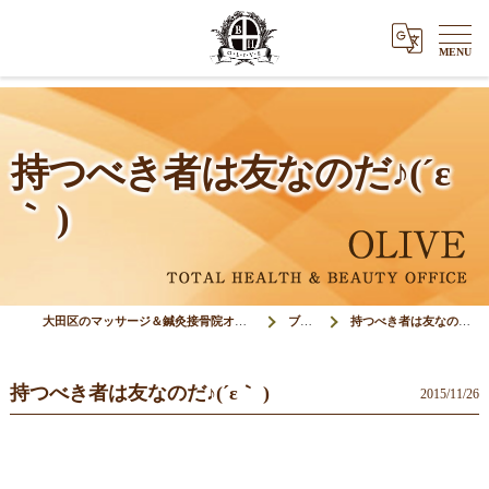
持つべき者は友なのだ♪(´ε
｀ )
大田区のマッサージ＆鍼灸接骨院オリーブ(Olive)
ブログ
持つべき者は友なのだ♪(´ε｀ )
持つべき者は友なのだ♪(´ε｀ )
2015/11/26