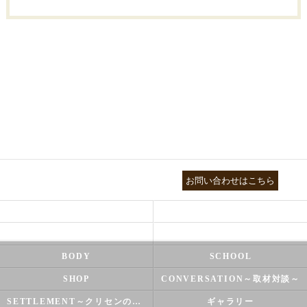
03-3755-5880
お問い合わせはこちら
HEALTH
FOOT CARE
NATUROPATHY
FACIAL
BODY
SCHOOL
SHOP
CONVERSATION～取材対談～
SETTLEMENT～クリセンのズバリ解決シリーズ～
ギャラリー