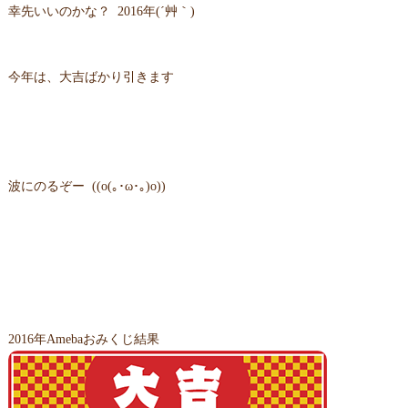
幸先いいのかな？ 2016年(´艸｀)
今年は、大吉ばかり引きます
波にのるぞー ((o(｡･ω･｡)o))
2016年Amebaおみくじ結果