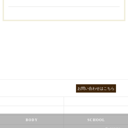
03-3755-5880
お問い合わせはこちら
HEALTH
FOOT CARE
NATUROPATHY
FACIAL
BODY
SCHOOL