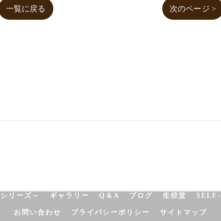
一覧に戻る
次のページ >
NATUROPATHY
FACIAL
BODY
SCHOOL
SHO
決シリーズ～
ギャラリー
Q＆A
ブログ
生径堂
SELF
お問い合わせ
プライバシーポリシー
サイトマップ