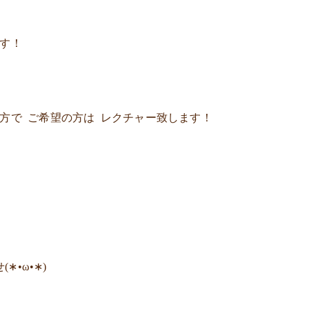
ます！
た方で ご希望の方は レクチャー致します！
•ω•∗)