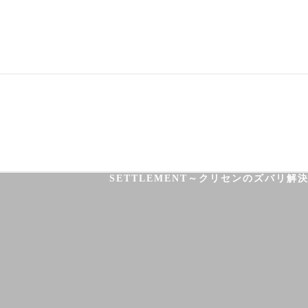
03-3755-5880
HOME
HEALTH
FOOT CARE
SETTLEMENT～クリセンのズバリ解