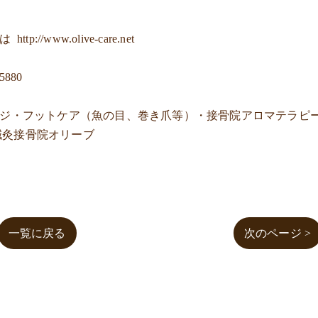
ジは
http://www.olive-care.net
-5880
ージ・フットケア（魚の目、巻き爪等）・接骨院アロマテラピ
鍼灸接骨院オリーブ
一覧に戻る
次のページ >