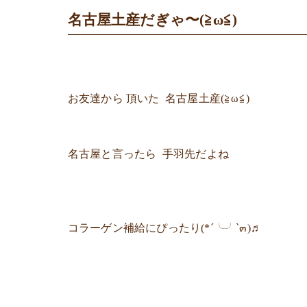
名古屋土産だぎゃ〜(≧ω≦)
お友達から 頂いた 名古屋土産(≧ω≦)
名古屋と言ったら 手羽先だよね
コラーゲン補給にぴったり(*´╰╯`๓)♬