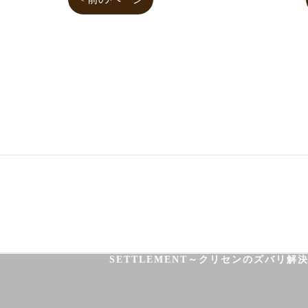
03-3755-5880
HOME
HEALTH
FOOT CARE
SETTLEMENT～クリセンのズバリ解