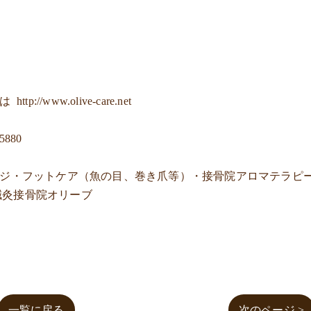
ジは
http://www.olive-care.net
-5880
ージ・フットケア（魚の目、巻き爪等）・接骨院アロマテラピ
鍼灸接骨院オリーブ
一覧に戻る
次のページ >