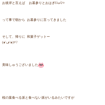
お彼岸と言えば お墓参りとおはぎʕ•̀ω•́ʔ✧
って事で朝から お墓参りに言ってきました
そして、帰りに 和菓子ゲットー
(๑'ڡ'๑)୨♡
美味しゅうございました
桜の葉食べる派と食べない派がいるみたいですが