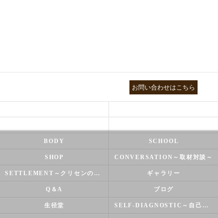
03-3755-5880
お問い合わせはこちら
HEALTH
FOOT CARE
NATUROPATHY
FACIAL
BODY
SCHOOL
SHOP
CONVERSATION～取材対談～
SETTLEMENT～クリセンのズバリ解決シリーズ～
ギャラリー
Q＆A
ブログ
生径堂
SELF-DIAGNOSTIC～自己診断～