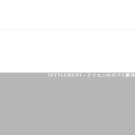
03-3755-5880
HOME
HEALTH
FOOT CARE
SETTLEMENT～クリセンのズバリ解