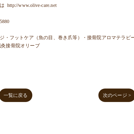
ジは
http://www.olive-care.net
-5880
ージ・フットケア（魚の目、巻き爪等）・接骨院アロマテラピ
鍼灸接骨院オリーブ
一覧に戻る
次のページ >