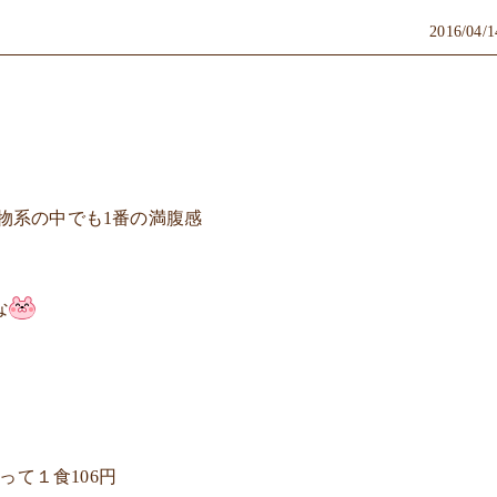
2016/04/1
物系の中でも1番の満腹感
な
って１食106円