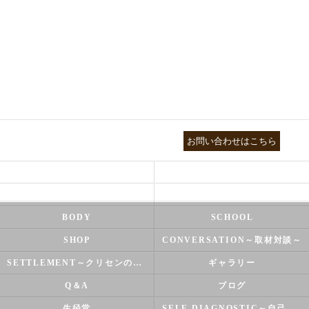
03-3755-5880
お問い合わせはこちら
HEALTH
FOOT CARE
NATUROPATHY
FACIAL
BODY
SCHOOL
SHOP
CONVERSATION～取材対談～
SETTLEMENT～クリセンのズバリ解決シリーズ～
ギャラリー
Q＆A
ブログ
生径堂
SELF-DIAGNOSTIC～自己診断～