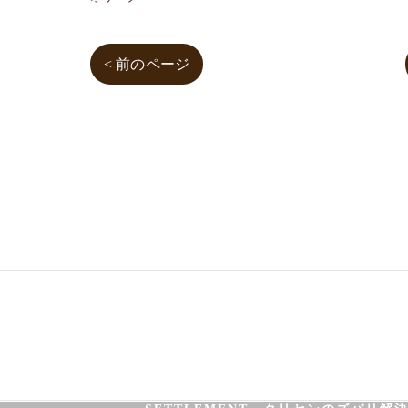
< 前のページ
03-3755-5880
HOME
HEALTH
FOOT CARE