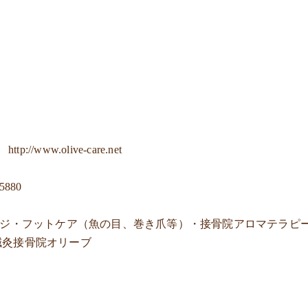
ジ
http://www.olive-care.net
-5880
ージ・フットケア（魚の目、巻き爪等）・接骨院アロマテラピ
鍼灸接骨院オリーブ