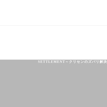
03-3755-5880
HOME
HEALTH
FOOT CARE
SETTLEMENT～クリセンのズバリ解