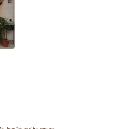
ジは
http://www.olive-care.net