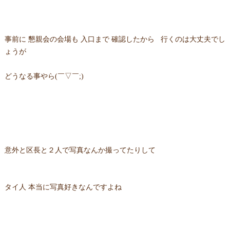
事前に 懇親会の会場も 入口まで 確認したから 行くのは大丈夫でし
ょうが
どうなる事やら(￣▽￣;)
意外と区長と２人で写真なんか撮ってたりして
タイ人 本当に写真好きなんですよね