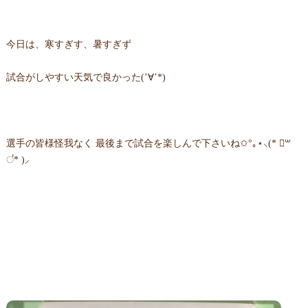
今日は、寒すぎす、暑すぎず
試合がしやすい天気で良かった(’∀’*)
選手の皆様怪我なく 最後まで試合を楽しんで下さいね✩°｡⋆⸜(* ॑꒳
॑* )⸝