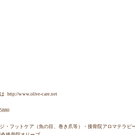
ジは
http://www.olive-care.net
-5880
ージ・フットケア（魚の目、巻き爪等）・接骨院アロマテラピ
鍼灸接骨院オリーブ