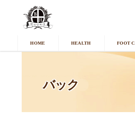
HOME
HEALTH
FOOT 
バック