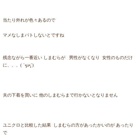
当たり外れが色々あるので
マメなしまパトしないとですね
残念ながら一番近い しまむらが 男性がなくなり 女性のものだけ
に、、、( ´•̥̥̥ω•̥̥̥`)
夫の下着を買いに 他のしまむらまで行かないとなりません
ユニクロと比較した結果 しまむらの方があったかいのが あったり
で