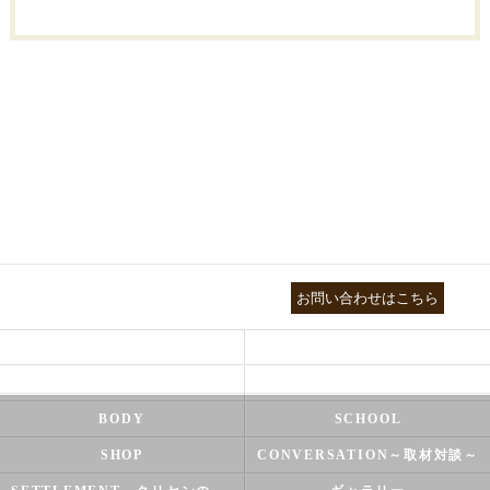
03-3755-5880
お問い合わせはこちら
HEALTH
FOOT CARE
NATUROPATHY
FACIAL
BODY
SCHOOL
SHOP
CONVERSATION～取材対談～