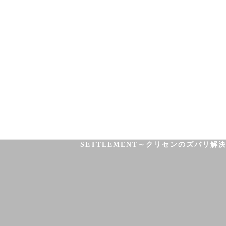
03-3755-5880
HOME
HEALTH
FOOT CARE
SETTLEMENT～クリセンのズバリ解