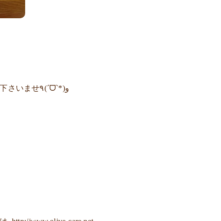
お肌の負担にならない 日焼け止めを是非お使い下さいませ٩(ˊᗜˋ*)و