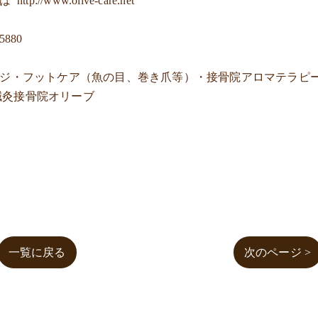
ジは
http://www.olive-care.net
5880
ージ・フットケア（魚の目、巻き爪等）・接骨院アロマテラピ
鍼灸接骨院オリーブ
一覧に戻る
次のページ >