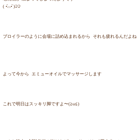
( •᷄⌓•᷅ )੨੨
ブロイラーのように会場に詰め込まれるから それも疲れるんだよね
よって今から エミューオイルでマッサージします
これで明日はスッキリ脚ですよ〜(≧ω≦)