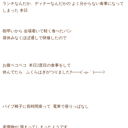
ランチなんだか、ディナーなんだかの よく分からない食事になって
しまった 本日
朝早いから 会場着いて軽く食べたパン
昼休みなくほぼ通しで研修したので
お腹ペコペコ 本日2度目の食事をして
休んでたら ふくらはぎがつりましたﾁ───(´-ω-｀)───ﾝ
パイプ椅子に長時間座って 電車で座りっぱなし
老廃物が 溜まってしまったようです