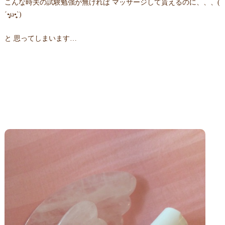
こんな時夫の試験勉強が無ければ マッサージして貰えるのに、、、(
´•̥̥̥ω•̥̥̥`)
と 思ってしまいます…