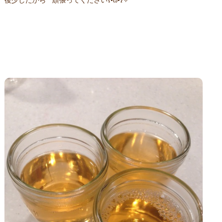
後少しだから 頑張ってくださいʕ•̀ω•́ʔ✧