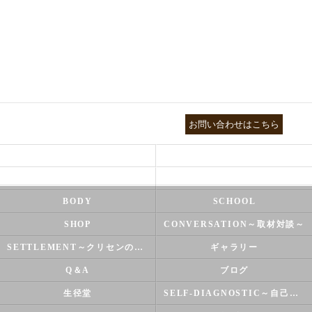
03-3755-5880
お問い合わせはこちら
HEALTH
FOOT CARE
NATUROPATHY
FACIAL
BODY
SCHOOL
SHOP
CONVERSATION～取材対談～
SETTLEMENT～クリセンのズバリ解決シリーズ～
ギャラリー
Q＆A
ブログ
生径堂
SELF-DIAGNOSTIC～自己診断～