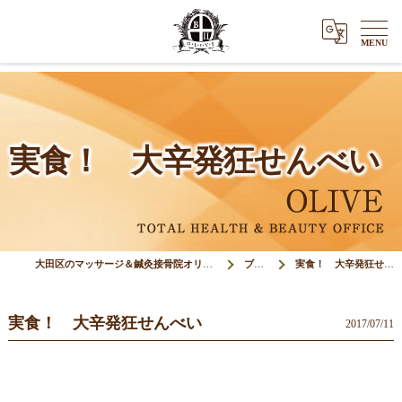
実食！ 大辛発狂せんべい
大田区のマッサージ＆鍼灸接骨院オリーブ(Olive)
ブログ
実食！ 大辛発狂せんべい
実食！ 大辛発狂せんべい
2017/07/11