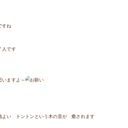
ですね
イ人です
思いますよ～
地よい トントンという木の音が 癒されます