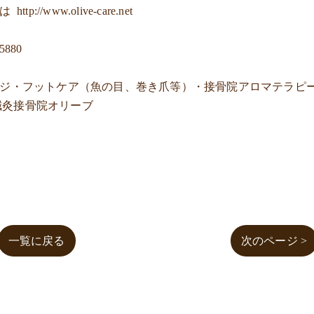
ジは
http://www.olive-care.net
5880
ージ・フットケア（魚の目、巻き爪等）・接骨院アロマテラピ
鍼灸接骨院オリーブ
一覧に戻る
次のページ >