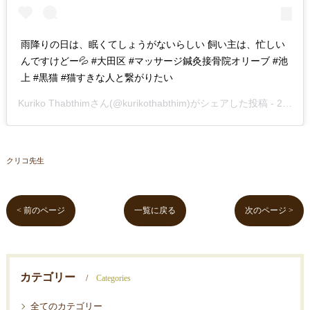
雨降りの日は、眠くてしょうがないらしい 飼い主は、忙しい
んですけどー💦 #大田区 #マッサージ鍼灸接骨院オリーブ #池
上 #黒猫 #猫すきな人と繋がりたい
Kuriko Thabthim
さん(@kurikothabthim)がシェアした投稿 -
2019年Feb月6日am1時01分PST
クリコ先生
< 前のページ
一覧に戻る
次のページ >
カテゴリー
Categories
全てのカテゴリー