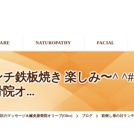
CARE
NATUROPATHY
FACIAL
鉄板焼き 楽しみ〜^ ^#大
オ...
区のマッサージ＆鍼灸接骨院オリーブ(Olive)
ブログ
前倒し母の日ランチ鉄