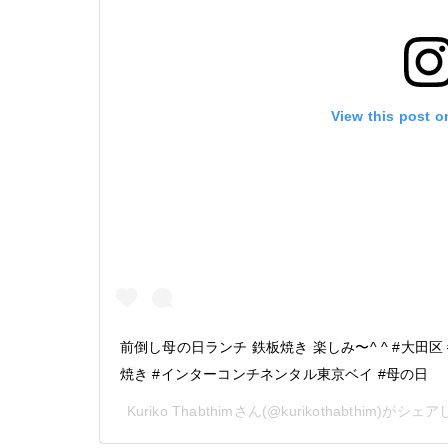
View this post o
前倒し母の日ランチ 鉄板焼き 楽しみ〜^ ^ #大田区
焼き #インターコンチネンタル東京ベイ #母の日
Kuriko Thabthim
さん(@kurikothabthim)がシェ