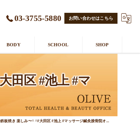
03-3755-5880
お問い合わせはこちら
BODY
SCHOOL
SHOP
田区 #池上 #マ
板焼き 楽しみ〜^ ^#大田区 #池上 #マッサージ鍼灸接骨院オ...