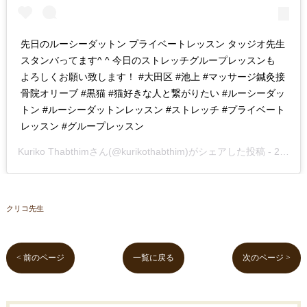
先日のルーシーダットン プライベートレッスン タッジオ先生
スタンバってます^ ^ 今日のストレッチグループレッスンも
よろしくお願い致します！ #大田区 #池上 #マッサージ鍼灸接
骨院オリーブ #黒猫 #猫好きな人と繋がりたい #ルーシーダッ
トン #ルーシーダットンレッスン #ストレッチ #プライベート
レッスン #グループレッスン
Kuriko Thabthim
さん(@kurikothabthim)がシェアした投稿 -
2019年May月14日pm4時48分PDT
クリコ先生
< 前のページ
一覧に戻る
次のページ >