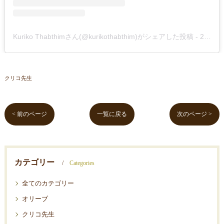
Kuriko Thabthimさん(@kurikothabthim)がシェアした投稿
-
2019年Jul月14日am1時01分PDT
クリコ先生
< 前のページ
一覧に戻る
次のページ >
カテゴリー
Categories
全てのカテゴリー
オリーブ
クリコ先生