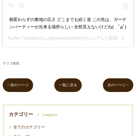
相変わらずの敷地の広さ どこまでも続く道 この先は、ガーデ
ンパーティーが出来る場所らしい 全然見えないけどね( ﾟдﾟ)
Kuriko Thabthim
さん(@kurikothabthim)がシェアした投稿 -
2019年Jul月19日pm11時54分PDT
クリコ先生
< 前のページ
一覧に戻る
次のページ >
カテゴリー
Categories
全てのカテゴリー