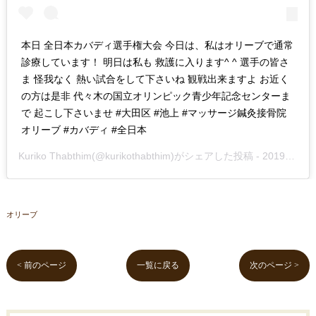
本日 全日本カバディ選手権大会 今日は、私はオリーブで通常
診療しています！ 明日は私も 救護に入ります^ ^ 選手の皆さ
ま 怪我なく 熱い試合をして下さいね 観戦出来ますよ お近く
の方は是非 代々木の国立オリンピック青少年記念センターま
で 起こし下さいませ #大田区 #池上 #マッサージ鍼灸接骨院
オリーブ #カバディ #全日本
Kuriko Thabthim
(@kurikothabthim)がシェアした投稿 -
2019年Nov月1日pm5時31分PDT
オリーブ
< 前のページ
一覧に戻る
次のページ >