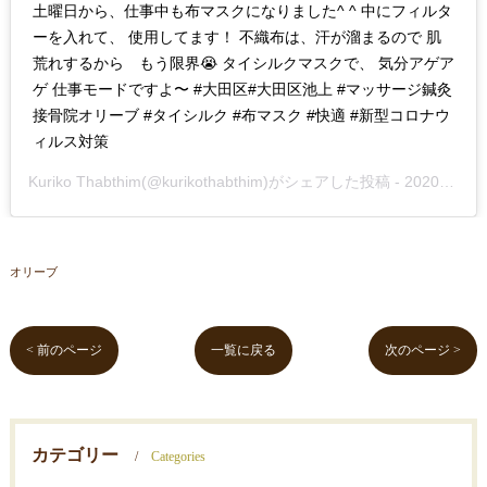
土曜日から、仕事中も布マスクになりました^ ^ 中にフィルタ
ーを入れて、 使用してます！ 不織布は、汗が溜まるので 肌
荒れするから もう限界😭 タイシルクマスクで、 気分アゲア
ゲ 仕事モードですよ〜 #大田区#大田区池上 #マッサージ鍼灸
接骨院オリーブ #タイシルク #布マスク #快適 #新型コロナウ
ィルス対策
Kuriko Thabthim
(@kurikothabthim)がシェアした投稿 -
2020年Jun月7日pm11時25分PDT
オリーブ
< 前のページ
一覧に戻る
次のページ >
カテゴリー
Categories