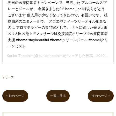
先日の医療従事者キャンペーンで、当選した アルコールスプ
レーとジェルが、 今届きました^ ^ homei_nail様ありがとう
ございます 個人用が少なくなってきたので、有難いです。 植
物由来のエタノールで、 アロエやティーツリーオイル配合な
のは アロマテラピーの専門家として、 さらに嬉しい😆 #大田
区 #大田区池上 #マッサージ鍼灸接骨院オリーブ #医療従事者
支援 #homeistaybeautiful #homeiクリーンジェル #homeiクリ
ーンミスト
Kuriko Thabthim
(@kurikothabthim)がシェアした投稿 -
2020年Jun月25日pm6時08分PDT
オリーブ
< 前のページ
一覧に戻る
次のページ >