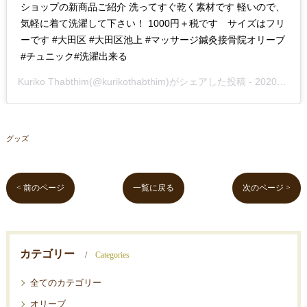
ショップの新商品ご紹介 洗ってすぐ乾く素材です 軽いので、
気軽に着て洗濯して下さい！ 1000円＋税です サイズはフリ
ーです #大田区 #大田区池上 #マッサージ鍼灸接骨院オリーブ
#チュニック#洗濯出来る
Kuriko Thabthim
(@kurikothabthim)がシェアした投稿 -
2020年Jul月17日pm6時08分PDT
グッズ
< 前のページ
一覧に戻る
次のページ >
カテゴリー
Categories
全てのカテゴリー
オリーブ