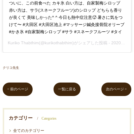
ついに、この前食べた カキ氷 白い方は、自家製梅シロップ
赤い方は、サラ(スネークフルーツ)のシロップ どちらも香り
が良くて 美味しかった^ ^ 今日も熱中症注意🥵 暑さに気をつ
けて〜 #大田区 #大田区池上 #マッサージ鍼灸接骨院オリーブ
#かき氷 #自家製梅シロップ #サラ #スネークフルーツ #タイ
Kuriko Thabthim
(@kurikothabthim)がシェアした投稿 -
2020年Sep月3日pm6時19分PDT
クリコ先生
< 前のページ
一覧に戻る
次のページ >
カテゴリー
Categories
全てのカテゴリー