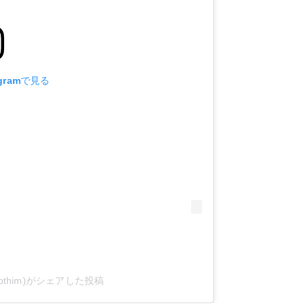
gramで見る
othabthim)がシェアした投稿