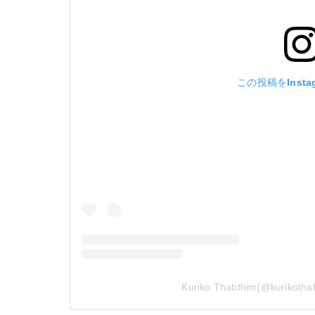
この投稿をInsta
Kuriko Thabthim(@kurik