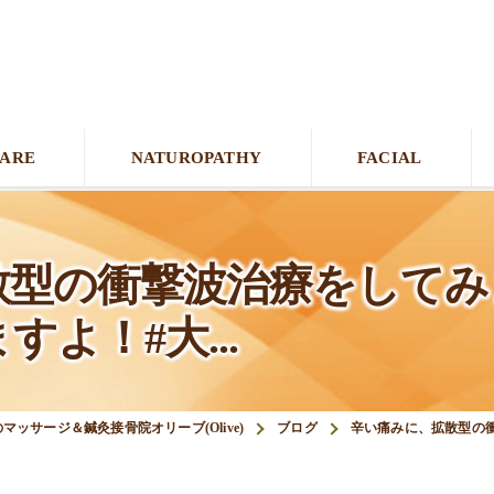
CARE
NATUROPATHY
FACIAL
散型の衝撃波治療をしてみ
よ！#大...
マッサージ＆鍼灸接骨院オリーブ(Olive)
ブログ
辛い痛みに、拡散型の衝