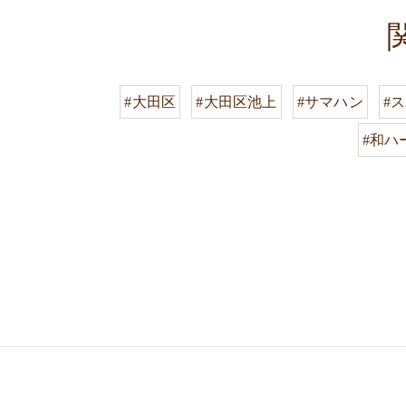
#大田区
#大田区池上
#サマハン
#
#和ハ
03-3755-5880