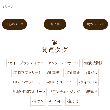
オリーブ
< 前のページ
一覧に戻る
次のページ >
関連タグ
#カイロプラクティック
#ヘッドマッサージ
#鍼灸接骨院
#アロママッサージ
#衝撃波
#猫背矯正
#毒だし
#オイルマッサージ
#割引きクーポン
#タイ式ヨガ
#鍼灸接骨院オリーブ
#アンチエイジング
#若返り
#骨つぎ
#2025年
#宝くじ