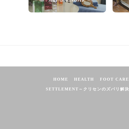
SELF-DIAGNOSTIC
03-3755-5880
HOME
HEALTH
FOOT CARE
SETTLEMENT～クリセンのズバリ解