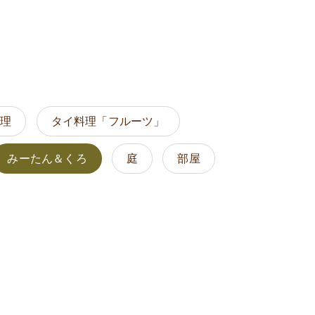
料理
タイ料理「フルーツ」
みーたん＆くろ
庭
部屋