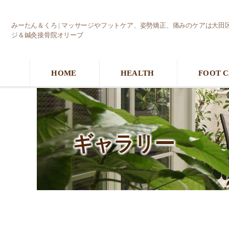
みーたん＆くろ | マッサージやフットケア、姿勢矯正、痛みのケアは大田
ジ＆鍼灸接骨院オリーブ
HOME
HEALTH
FOOT 
ギャラリー