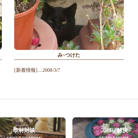
み~つけた
[新着情報]…2008/3/7
取材対談
ズバリ解決