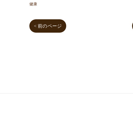
健康
< 前のページ
03-3755-5880
HOME
HEALTH
FOOT CARE