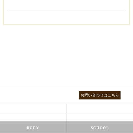
03-3755-5880
お問い合わせはこちら
HEALTH
FOOT CARE
NATUROPATHY
FACIAL
BODY
SCHOOL